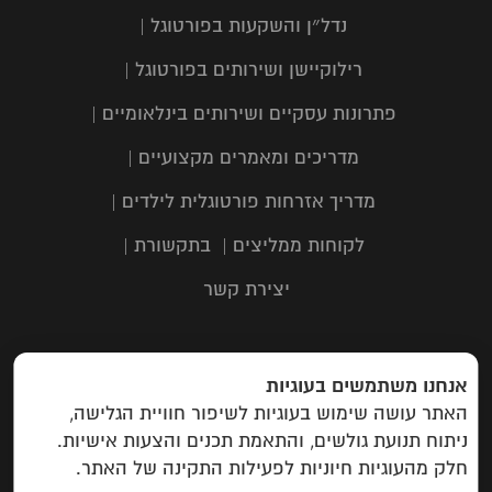
נדל״ן והשקעות בפורטוגל
|
רילוקיישן ושירותים בפורטוגל
|
פתרונות עסקיים ושירותים בינלאומיים
|
מדריכים ומאמרים מקצועיים
|
מדריך אזרחות פורטוגלית לילדים
|
לקוחות ממליצים
|
בתקשורת
|
יצירת קשר
כתובת: תבור 116, שוהם | טלפון:
03-
אנחנו משתמשים בעוגיות
6323303
| מייל:
האתר עושה שימוש בעוגיות לשיפור חוויית הגלישה,
info@campuspas.com
ניתוח תנועת גולשים, והתאמת תכנים והצעות אישיות.
חלק מהעוגיות חיוניות לפעילות התקינה של האתר.
Campus EU
: rua do aleixo 259