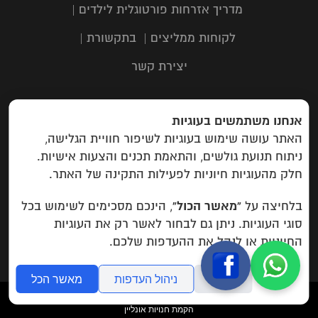
מדריך אזרחות פורטוגלית לילדים
|
לקוחות ממליצים
|
בתקשורת
|
יצירת קשר
אנחנו משתמשים בעוגיות
כתובת: תבור 116, שוהם | טלפון:
03-
האתר עושה שימוש בעוגיות לשיפור חוויית הגלישה,
6323303
| מייל:
info@campuspas.com
ניתוח תנועת גולשים, והתאמת תכנים והצעות אישיות.
חלק מהעוגיות חיוניות לפעילות התקינה של האתר.
Campus EU
: rua do aleixo 259
Porto, Portugal
“מאשר הכול”
בלחיצה על
, הינכם מסכימים לשימוש בכל
סוגי העוגיות. ניתן גם לבחור לאשר רק את העוגיות
מדיניות פרטיות
החיוניות או לנהל את ההעדפות שלכם.
סירוב
ניהול העדפות
מאשר הכל
folyou
הקמת חנויות אונליין