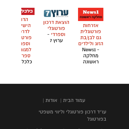
הדרך
הוצאת דרכון
הישירה
אזרחות
פורטוגלי
לדרכון
פורטוגלית
וספרדי
-
פורטוגלי
גם לבן/בת
ערוץ 7
וספרדי
הזוג ולילדים
למגורשי
- News1
ספרד
-
מחלקה
כלכליסט
ראשונה
עמוד הבית
|
אודות
|
עו״ד דרכון פורטוגלי וליווי משפטי
בפורטוגל