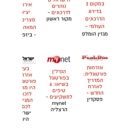
במקום 2
אירופי:
נוהרים
בדירוג
יציאת
לדרכונים
-
מקור ראשון
הדרכונים
מצרים של
העולמי
-
המאה ה-21
מגזין הומלס
- ביזפורטל
אזרחות
בעלי
הנדל"ן
פורטוגלית:
אזרחות
בפורטוגל
המדריך
פורטוגלית?
בשיאו: 6
לאזרח
היו מודעים
טיפים
החדש
-
לזכויות
למשקיעים
-
פסקדין
המגיעות
mynet
לכם
-
הרצליה
ישראל
היום