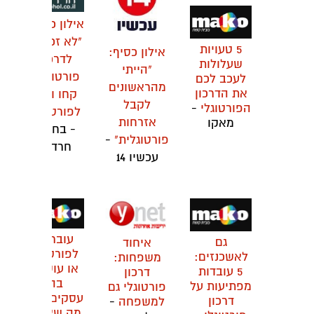
אילון כסיף:
"לא זכאים
5 טעויות
אילון כסיף:
לדרכון
שעלולות
"הייתי
פורטוגלי?
לעכב לכם
מהראשונים
את הדרכון
קחו ויזה
לקבל
הפורטוגלי
-
לפורטוגל"
אזרחות
מאקו
- בחדרי
פורטוגלית"
-
חרדים
עכשיו 14
עוברים
גם
איחוד
לפורטוגל
לאשכנזים:
משפחות:
או עושים
5 עובדות
דרכון
בה
מפתיעות על
פורטוגלי גם
עסקים? זה
דרכון
למשפחה
-
מה שאתם