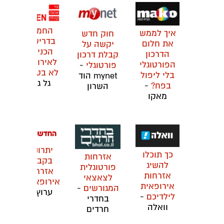
החמרה
איך לממש
חוק חדש
בדרישות
את חלום
יקשה על
הכניסה
הדרכון
קבלת דרכון
לאירופה?
הפורטוגלי
פורטוגלי
-
לא בטוח
-
בלי ליפול
mynet הוד
גל גפן
בפח?
-
השרון
מאקו
יתרונות
כך תוכלו
אזרחות
בקבלת
להשיג
פורטוגלית
אזרחות
אזרחות
לצאצאי
אירופאית
-
אירופאית
המגורשים
-
ערוץ 13
לילדיכם
-
בחדרי
וואלה
חרדים