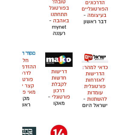
טובה?
הדרכונים
בפורטוגל
הפורטוגליים
תתחתנו
בעיצומה
-
באהבה
-
דבר ראשון
mynet
רעננה
חלון
ההזדמנויות
כדאי למהר:
דרישות
לדרכון
הדרישות
חדשות
פורטוגלי
לאזרחות
לקבלת
קצר יותר
פורטוגלית
דרכון
מאי פעם
-
עומדות
פורטוגלי
-
מקור
להשתנות
-
מאקו
ראשון
ישראל היום