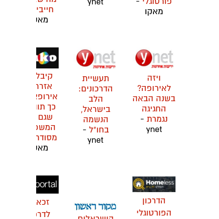
פורטוגלי
-
ynet
חייבים
-
מאקו
מאקו
קיבלתם
ויזה
תעשיית
אזרחות
לאירופה?
הדרכונים:
אירופאית?
בשנה הבאה
הלב
כך תוודאו
החגיגה
בישראל,
שגם בני
נגמרת
-
הנשמה
המשפחה
ynet
בחו"ל
-
מסודרים
-
ynet
מאקו
הדרכון
זכאות
הפורטוגלי
לדרכון
הישראלים