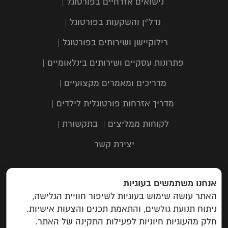
נישואים אזרחיים בפורטוגל
|
נדל״ן והשקעות בפורטוגל
|
רילוקיישן ושירותים בפורטוגל
|
פתרונות עסקיים ושירותים בינלאומיים
|
מדריכים ומאמרים מקצועיים
|
מדריך אזרחות פורטוגלית לילדים
|
לקוחות ממליצים
|
בתקשורת
|
יצירת קשר
אנחנו משתמשים בעוגיות
כתובת: תבור 116, שוהם | טלפון:
03-
האתר עושה שימוש בעוגיות לשיפור חוויית הגלישה,
6323303
| מייל:
info@campuspas.com
ניתוח תנועת גולשים, והתאמת תכנים והצעות אישיות.
חלק מהעוגיות חיוניות לפעילות התקינה של האתר.