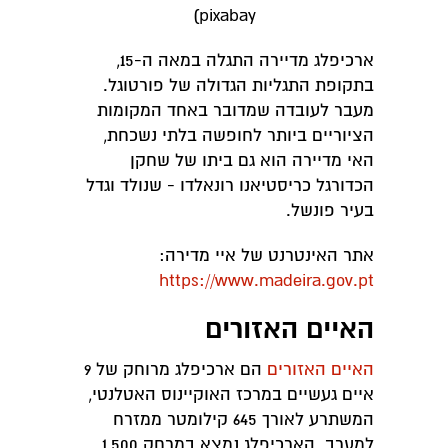
pixabay)
ארכיפלג מדיירה התגלה במאה ה-15,
בתקופת התגליות הגדולה של פורטוגל.
מעבר לעובדה שמדובר באחד המקומות
הציוריים ביותר לחופשה בלתי נשכחת,
האי מדיירה הוא גם ביתו של שחקן
הכדורגל כריסטיאנו רונאלדו - שנולד וגדל
בעיר פונשל.
אתר האינטרנט של איי מדירה:
https://www.madeira.gov.pt
האיים האזורים
האיים האזורים
הם ארכיפלג מרוחק של 9
איים געשיים במרכז האוקיינוס האטלנטי,
המשתרע לאורך 645 קילומטר ממזרח
למערב. הארכיפלג נמצא במרחק 1,500