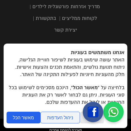
מדריך אזרחות פורטוגלית לילדים
|
לקוחות ממליצים
|
בתקשורת
|
יצירת קשר
אנחנו משתמשים בעוגיות
כתובת: תבור 116, שוהם | טלפון:
03-
האתר עושה שימוש בעוגיות לשיפור חוויית הגלישה,
6323303
| מייל:
info@campuspas.com
ניתוח תנועת גולשים, והתאמת תכנים והצעות אישיות.
חלק מהעוגיות חיוניות לפעילות התקינה של האתר.
Campus EU
: rua do aleixo 259
Porto, Portugal
“מאשר הכול”
בלחיצה על
, הינכם מסכימים לשימוש בכל
סוגי העוגיות. ניתן גם לבחור לאשר רק את העוגיות
מדיניות פרטיות
החיוניות או לנהל את ההעדפות שלכם.
סירוב
ניהול העדפות
מאשר הכל
folyou
מערכת להקמת אתרים