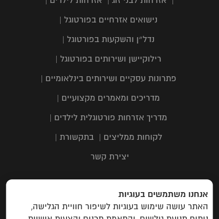
|
אזרחות לבני זוג
|
אזרחות לילדים
|
נישואים אזרחיים בפורטוגל
|
נדל״ן והשקעות בפורטוגל
|
רילוקיישן ושירותים בפורטוגל
|
פתרונות עסקיים ושירותים בינלאומיים
|
מדריכים ומאמרים מקצועיים
|
מדריך אזרחות פורטוגלית לילדים
|
לקוחות ממליצים
|
בתקשורת
|
יצירת קשר
אנחנו משתמשים בעוגיות
כתובת: תבור 116, שוהם | טלפון:
03-
האתר עושה שימוש בעוגיות לשיפור חוויית הגלישה,
6323303
| מייל:
info@campuspas.com
ניתוח תנועת גולשים, והתאמת תכנים והצעות אישיות.