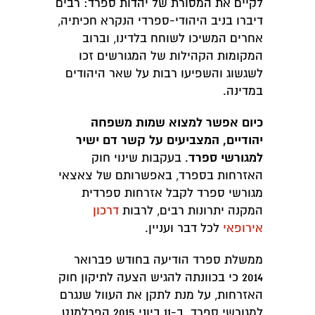
לקיים את המסורת של יהדות ספרד: רבים
דיברו בניב היהודי-ספרדי הנקרא חכיתיה,
אחרים המשיכו לשוחח בלדינו, וברוב
המקומות הקהילות של המגורשים זכו
לשגשוג והשפיעו רבות על שאר היהודים
במדינה.
כיום אפשר למצוא שמות משפחה
יהודיים, המצביעים על קשר דם ישיר
למגורשי ספרד
. בעקבות שינוי חוק
האזרחות בספרד, באפשרותם של צאצאי
מגורשי ספרד לקבל אזרחות ספרדית
המקנה יתרונות רבים, לרבות
דרכון
אירופאי
לכל דבר ועניין.
ממשלת ספרד הודיעה בחודש פברואר
2014 כי בכוונתה להגיש הצעה לתיקון חוק
האזרחות, על מנת לתקן את העוול שנגרם
למגורשי ספרד. ב-11 ביוני 2015 הפרלמנט