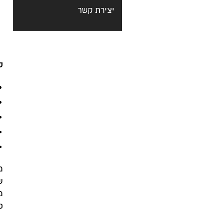
יצירת קשר
ס
מ
ש
מ
כ