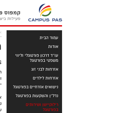
קמפוס פאס  PAS
פעילות בישרא
>
עמוד הבית
ת
אודות
עו״ד דרכון פורטוגלי וליווי
ões
משפטי בפורטוגל
אזרחות לבני זוג
ת
אזרחות לילדים
ו
י
נישואים אזרחיים בפורטוגל
נדל״ן והשקעות בפורטוגל
א
נ
רילוקיישן ושירותים
בפורטוגל
ע